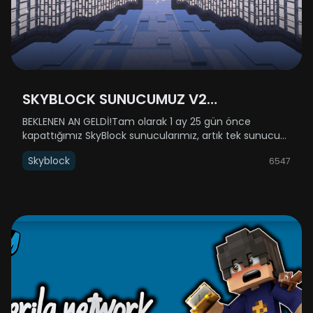
SKYBLOCK SUNUCUMUZ V2
GÜNCELLEMESİYLE AÇILIYOR!
BEKLENEN AN GELDİ!Tam olarak 1 ay 25 gün önce
kapattığımız SkyBlock sunucularımız, artık tek sunucu
halinde (SkyBlock 1-2 birleştirildi) geri dönüyor! 31 Aralık
Skyblock
6547
Çarşamba günü yenilenmiş haliyle sizlere kapılarını
açıyor.Açılış saati h......