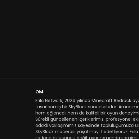
OM
Erila Network, 2024 yılında Minecraft Bedrock oyu
tasarlanmış bir SkyBlock sunucusudur. Amacımı
hem eğlenceli hem de kaliteli bir oyun deneyimi
Sürekli güncellenen içeriklerimiz, profesyonel e
odaklı yaklaşımımız sayesinde topluluğumuza u
SkyBlock macerası yaşatmayı hedefliyoruz. Erila
sadece bir sunucu değil, aynı zamanda samimi 