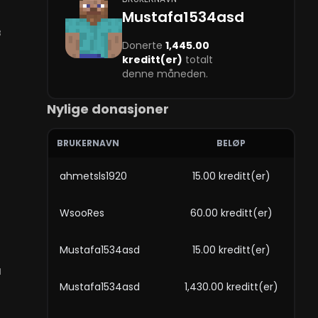
Mustafa1534asd
8
Donerte
1,445.00
kreditt(er)
totalt
denne måneden.
Nylige donasjoner
BRUKERNAVN
BELØP
ahmetsls1920
15.00 kreditt(er)
WsooRes
60.00 kreditt(er)
Mustafa1534asd
15.00 kreditt(er)
1
Mustafa1534asd
1,430.00 kreditt(er)