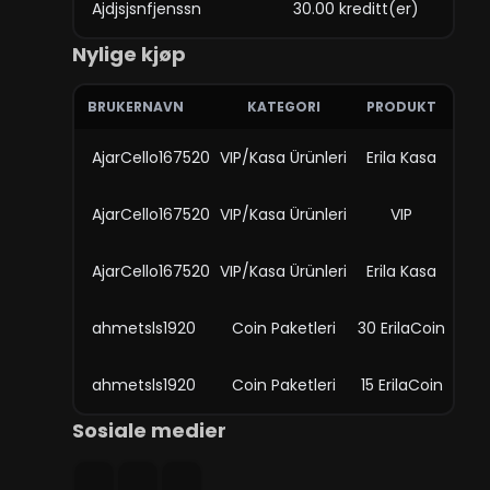
Ajdjsjsnfjenssn
30.00 kreditt(er)
Nylige kjøp
BRUKERNAVN
KATEGORI
PRODUKT
AjarCello167520
VIP/Kasa Ürünleri
Erila Kasa
AjarCello167520
VIP/Kasa Ürünleri
VIP
AjarCello167520
VIP/Kasa Ürünleri
Erila Kasa
ahmetsls1920
Coin Paketleri
30 ErilaCoin
ahmetsls1920
Coin Paketleri
15 ErilaCoin
Sosiale medier