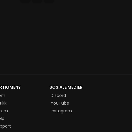
RTIGMENY
SOSIALE MEDIER
em
Discord
tikk
YouTube
rum
Instagram
elp
pport