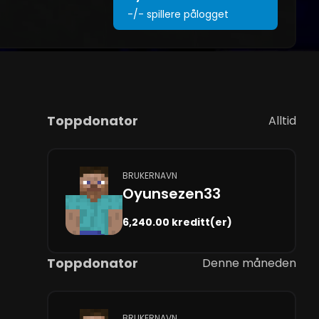
-/-
spillere pålogget
Toppdonator
Alltid
BRUKERNAVN
Oyunsezen33
6,240.00 kreditt(er)
Toppdonator
Denne måneden
BRUKERNAVN