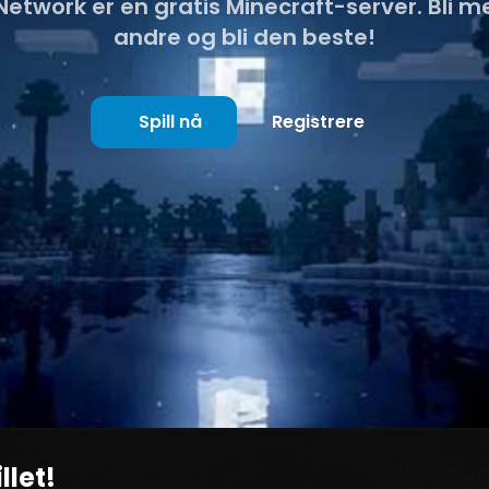
 Network er en gratis Minecraft-server. Bli 
andre og bli den beste!
Spill nå
Registrere
llet!