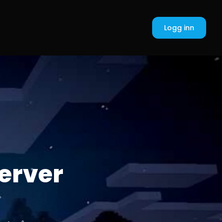
Logg inn
erver