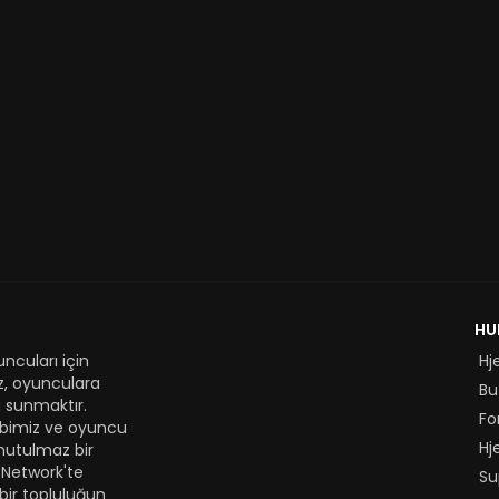
HU
ncuları için
Hj
z, oyunculara
Bu
 sunmaktır.
Fo
kibimiz ve oyuncu
Hj
nutulmaz bir
 Network'te
Su
bir topluluğun