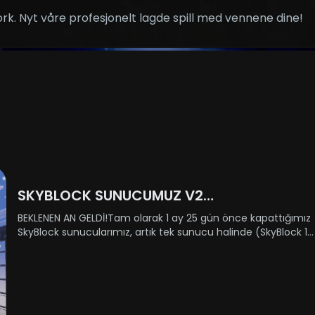
k. Nyt våre profesjonelt lagde spill med vennene dine!
SKYBLOCK SUNUCUMUZ V2
GÜNCELLEMESİYLE AÇILIYOR!
BEKLENEN AN GELDİ!Tam olarak 1 ay 25 gün önce kapattığımız
SkyBlock sunucularımız, artık tek sunucu halinde (SkyBlock 1-
2 birleştirildi) geri dönüyor! 31 Aralık Çarşamba günü
yenilenmiş haliyle sizlere kapılarını açıyor.Açılış saati h......