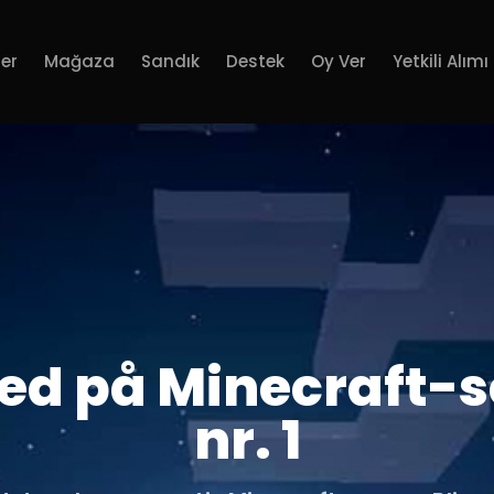
er
Mağaza
Sandık
Destek
Oy Ver
Yetkili Alımı
med på Minecraft-s
nr. 1