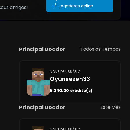
-/-
jogadores online
seus amigos!
Principal Doador
Todos os Tempos
NOME DE USUÁRIO
Oyunsezen33
6,240.00 crédito(s)
Principal Doador
Este Mês
NOME DE USUÁRIO