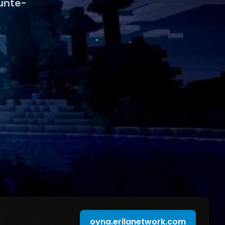
Junte-
oyna.erilanetwork.com