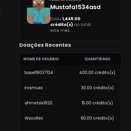
Mustafa1534asd
2
Doou
1,445.00
crédito(s)
no total
este mês.
Doações Recentes
NOME DE USUÁRIO
QUANTIDADE
basel19037134
400.00 crédito(s)
irosmuss
30.00 crédito(s)
ahmetsls1920
15.00 crédito(s)
4
WsooRes
60.00 crédito(s)