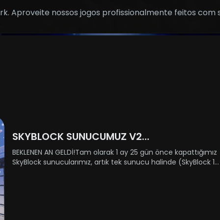
k. Aproveite nossos jogos profissionalmente feitos com 
SKYBLOCK SUNUCUMUZ V2
GÜNCELLEMESİYLE AÇILIYOR!
BEKLENEN AN GELDİ!Tam olarak 1 ay 25 gün önce kapattığımız
SkyBlock sunucularımız, artık tek sunucu halinde (SkyBlock 1-
2 birleştirildi) geri dönüyor! 31 Aralık Çarşamba günü
yenilenmiş haliyle sizlere kapılarını açıyor.Açılış saati h......