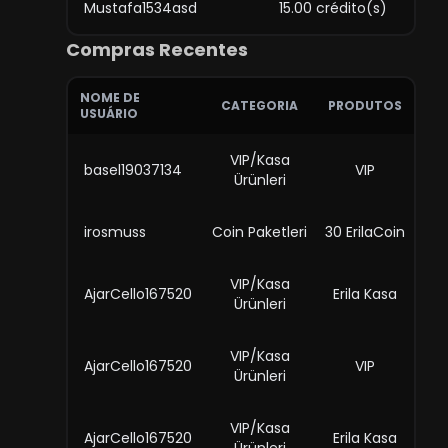
Mustafa1534asd
15.00 crédito(s)
Compras Recentes
NOME DE
CATEGORIA
PRODUTOS
USUÁRIO
VIP/Kasa
basel19037134
VIP
Ürünleri
irosmuss
Coin Paketleri
30 ErilaCoin
VIP/Kasa
AjarCello167520
Erila Kasa
Ürünleri
VIP/Kasa
AjarCello167520
VIP
Ürünleri
VIP/Kasa
AjarCello167520
Erila Kasa