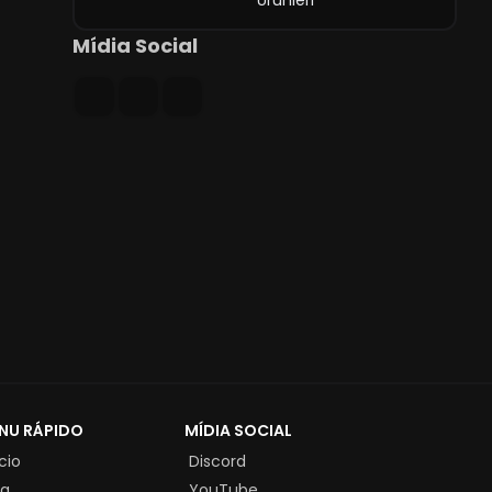
Ürünleri
Mídia Social
NU RÁPIDO
MÍDIA SOCIAL
ício
Discord
ja
YouTube