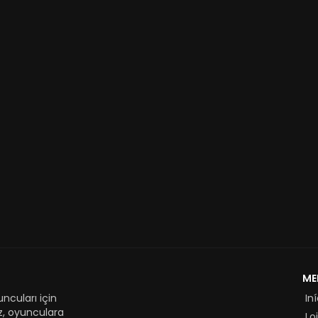
ME
ncuları için
In
z, oyunculara
Lo