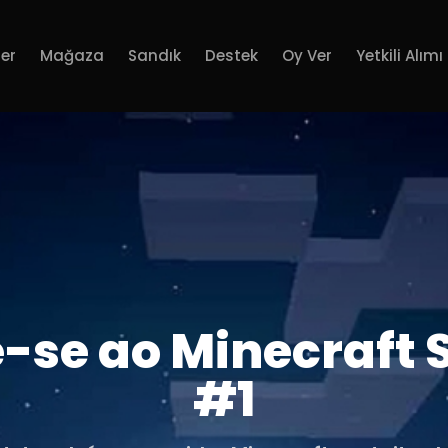
er
Mağaza
Sandık
Destek
Oy Ver
Yetkili Alımı
-se ao Minecraft 
#1