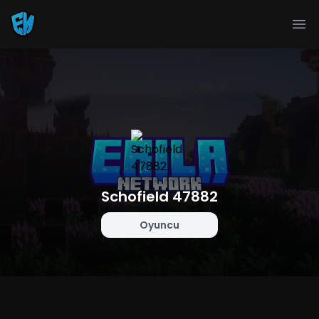
Ope
Schofield 47882
Oyuncu