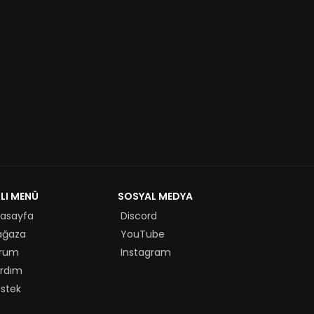
ZLI MENÜ
SOSYAL MEDYA
asayfa
Discord
ağaza
YouTube
rum
Instagram
rdım
stek