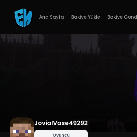
Ana Sayfa
Bakiye Yükle
Bakiye Gönd
JovialVase49292
Oyuncu