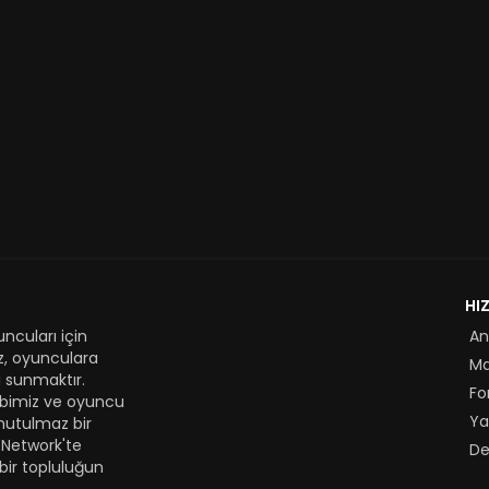
HI
ncuları için
An
z, oyunculara
M
 sunmaktır.
Fo
kibimiz ve oyuncu
Ya
nutulmaz bir
 Network'te
De
bir topluluğun