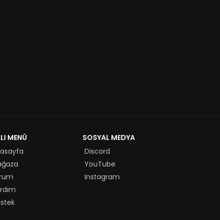
ZLI MENÜ
SOSYAL MEDYA
asayfa
Discord
ağaza
YouTube
rum
Instagram
rdım
stek