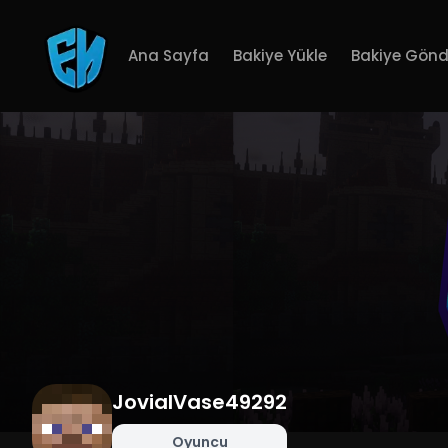
Ana Sayfa
Bakiye Yükle
Bakiye Gönd
JovialVase49292
Oyuncu