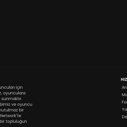
HI
ncuları için
An
z, oyunculara
M
 sunmaktır.
Fo
kibimiz ve oyuncu
Ya
nutulmaz bir
 Network'te
De
bir topluluğun