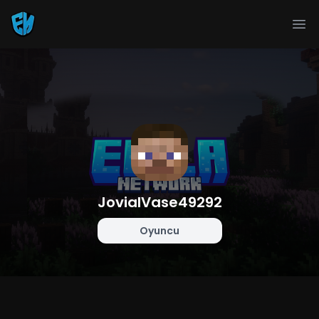
Ope
JovialVase49292
Oyuncu