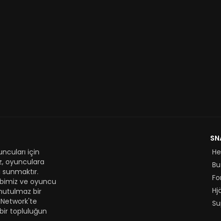
SN
ncuları için
H
z, oyunculara
Bu
 sunmaktır.
Fo
kibimiz ve oyuncu
Hj
nutulmaz bir
 Network'te
Su
bir topluluğun