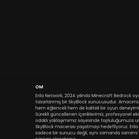
OM
Erila Network, 2024 yılında Minecraft Bedrock oyu
tasarlanmış bir SkyBlock sunucusudur. Amacımı
hem eğlenceli hem de kaliteli bir oyun deneyimi
Sürekli güncellenen içeriklerimiz, profesyonel e
odaklı yaklaşımımız sayesinde topluluğumuza u
SkyBlock macerası yaşatmayı hedefliyoruz. Erila
sadece bir sunucu değil, aynı zamanda samimi 