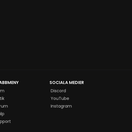
ABBMENY
SOCIALA MEDIER
em
Discord
tik
YouTube
rum
Instagram
älp
pport