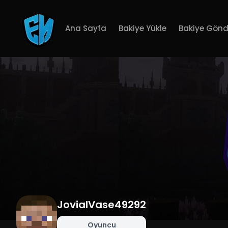
Ana Sayfa
Bakiye Yükle
Bakiye Gönd
JovialVase49292
Oyuncu