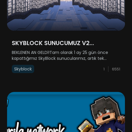
SKYBLOCK SUNUCUMUZ V2
GÜNCELLEMESİYLE AÇILIYOR!
BEKLENEN AN GELDİ!Tam olarak 1 ay 25 gün önce
kapattığımız SkyBlock sunucularımız, artık tek
sunucu halinde (SkyBlock 1-2 birleştirildi) geri
Skyblock
1
6551
dönüyor! 31 Aralık Çarşamba günü yenilenmiş haliyle
sizlere kapılarını açıyor.Açılış saati h......