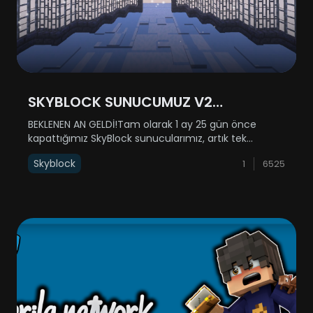
SKYBLOCK SUNUCUMUZ V2
GÜNCELLEMESİYLE AÇILIYOR!
BEKLENEN AN GELDİ!Tam olarak 1 ay 25 gün önce
kapattığımız SkyBlock sunucularımız, artık tek
sunucu halinde (SkyBlock 1-2 birleştirildi) geri
Skyblock
1
6525
dönüyor! 31 Aralık Çarşamba günü yenilenmiş haliyle
sizlere kapılarını açıyor.Açılış saati h......