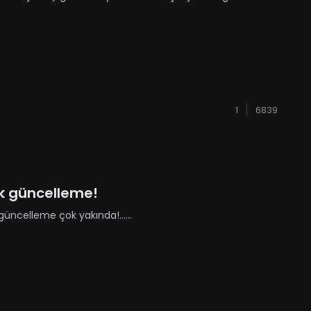
 açıyor.Açılış saati h......
1
6839
ük güncelleme!
üncelleme çok yakında!......