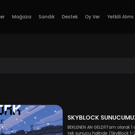
er
Mağaza
Sandık
Destek
Oy Ver
Yetkili Alımı
SKYBLOCK SUNUCUMUZ 
BEKLENEN AN GELDİ!Tam olarak 1 
tek sunucu halinde (SkyBlock 1-2