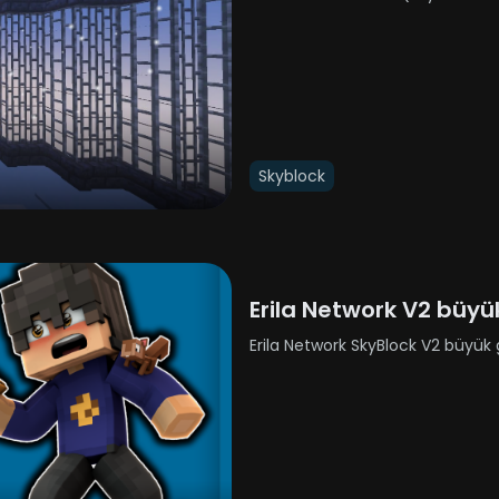
yenilenmiş haliyle sizlere kapılarını
Skyblock
Erila Network V2 büy
Erila Network SkyBlock V2 büyük g