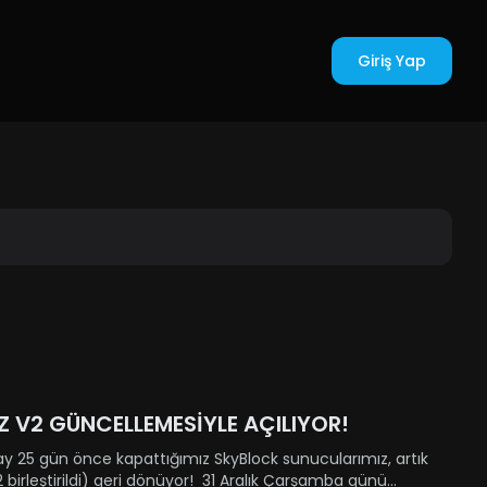
Giriş Yap
V2 GÜNCELLEMESİYLE AÇILIYOR!
ay 25 gün önce kapattığımız SkyBlock sunucularımız, artık
 birleştirildi) geri dönüyor! 31 Aralık Çarşamba günü