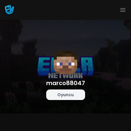
Ope
marco88047
Oyuncu