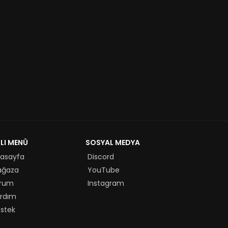
ZLI MENÜ
SOSYAL MEDYA
asayfa
Discord
ağaza
YouTube
rum
Instagram
rdım
stek