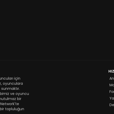
HI
ncuları için
An
z, oyunculara
M
 sunmaktır.
Fo
kibimiz ve oyuncu
Ya
nutulmaz bir
 Network'te
De
bir topluluğun