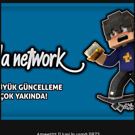
Ameetttt
11 luni în urmă
11873