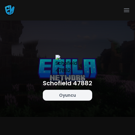
Ope
Schofield 47882
Oyuncu