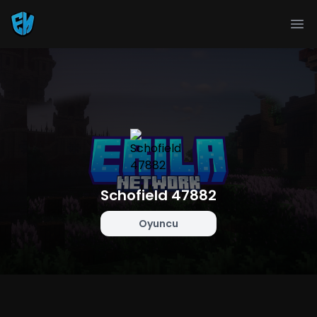
Ope
Schofield 47882
Oyuncu