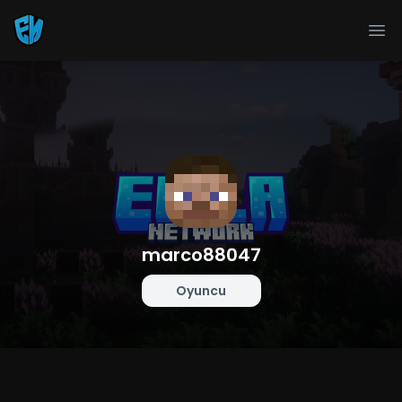
Ope
marco88047
Oyuncu