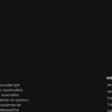
HI
ncuları için
An
z, oyunculara
M
 sunmaktır.
Fo
kibimiz ve oyuncu
Ya
nutulmaz bir
 Network'te
De