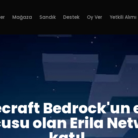
er
Mağaza
Sandık
Destek
Oy Ver
Yetkili Alımı
craft Bedrock'un e
usu olan Erila Net
katıl.