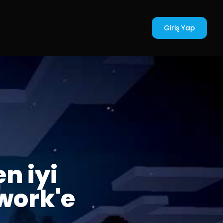
Giriş Yap
n iyi
work'e