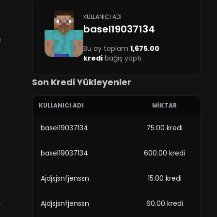
KULLANICI ADI
basel19037134
9
Bu ay toplam
1,675.00
kredi
bağış yaptı.
Son Kredi Yükleyenler
KULLANICI ADI
MIKTAR
basel19037134
75.00 kredi
basel19037134
600.00 kredi
Ajdjsjsnfjenssn
15.00 kredi
4
Ajdjsjsnfjenssn
60.00 kredi