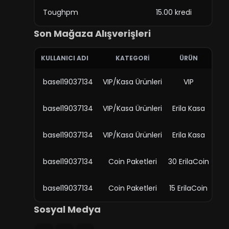
Toughpm
15.00 kredi
Son Mağaza Alışverişleri
KULLANICI ADI
KATEGORI
ÜRÜN
basel19037134
VIP/Kasa Ürünleri
VIP
basel19037134
VIP/Kasa Ürünleri
Erila Kasa
basel19037134
VIP/Kasa Ürünleri
Erila Kasa
basel19037134
Coin Paketleri
30 ErilaCoin
basel19037134
Coin Paketleri
15 ErilaCoin
Sosyal Medya