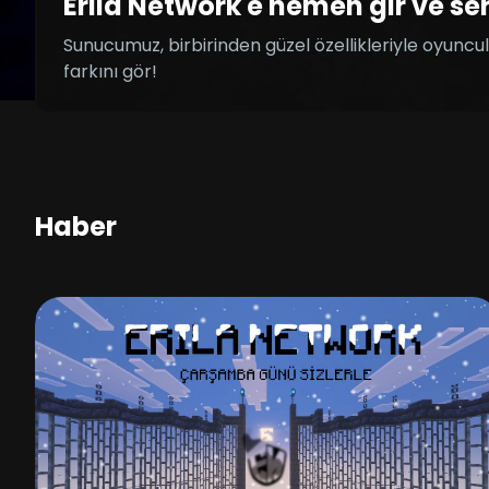
Erila Network'e hemen gir ve se
Sunucumuz, birbirinden güzel özellikleriyle oyun
farkını gör!
Haber