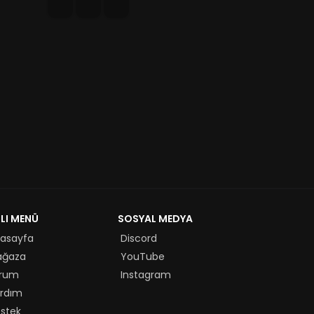
ZLI MENÜ
SOSYAL MEDYA
asayfa
Discord
ağaza
YouTube
rum
Instagram
rdım
stek