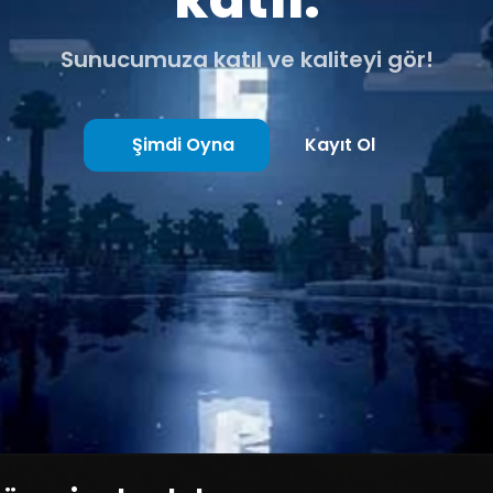
Sunucumuza katıl ve kaliteyi gör!
Şimdi Oyna
Kayıt Ol