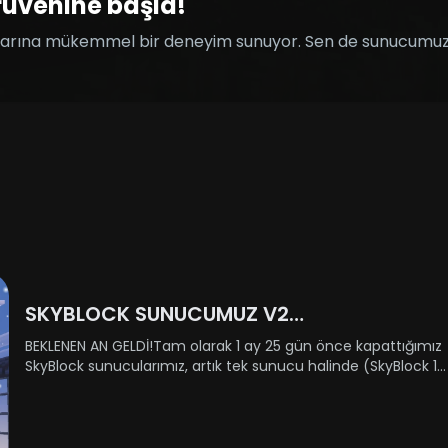
rüvenine başla!
cularına mükemmel bir deneyim sunuyor. Sen de sunucumuza
SKYBLOCK SUNUCUMUZ V2
GÜNCELLEMESİYLE AÇILIYOR!
BEKLENEN AN GELDİ!Tam olarak 1 ay 25 gün önce kapattığımız
SkyBlock sunucularımız, artık tek sunucu halinde (SkyBlock 1-
2 birleştirildi) geri dönüyor! 31 Aralık Çarşamba günü
yenilenmiş haliyle sizlere kapılarını açıyor.Açılış saati h......