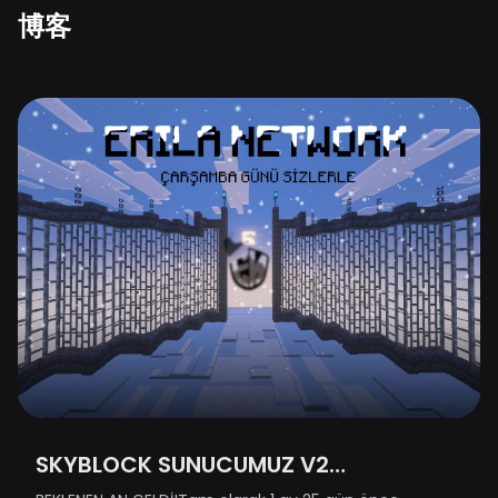
博客
SKYBLOCK SUNUCUMUZ V2
GÜNCELLEMESİYLE AÇILIYOR!