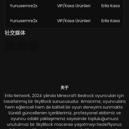
Yunusemre2x
VIP/Kasa Ürünleri
Erila Kasa
Yunusemre2x
VIP/Kasa Ürünleri
Erila Kasa
社交媒体
关于
Erila Network, 2024 yılında Minecraft Bedrock oyuncuları için
tasarlanmış bir SkyBlock sunucusudur. Amacımız, oyunculara
hem eğlenceli hem de kaliteli bir oyun deneyimi sunmaktır.
Sürekli güncellenen içeriklerimiz, profesyonel ekibimiz ve
oyuncu odaklı yaklaşımımız sayesinde topluluğumuza
unutulmaz bir SkyBlock macerası yaşatmayı hedefliyoruz.