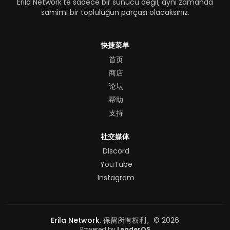
Erila Network'te sadece bir sunucu değil, aynı zamanda
samimi bir topluluğun parçası olacaksınız.
快捷菜单
首页
商店
论坛
帮助
支持
社交媒体
Discord
YouTube
Instagram
Erila Network
. 保留所有权利。© 2026
Powered by
LeaderOS