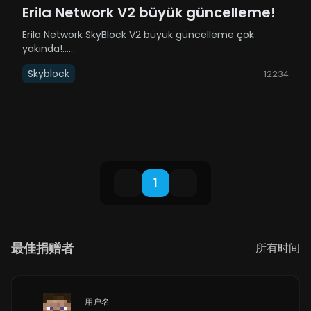
Erila Network V2 büyük güncelleme!
Erila Network SkyBlock V2 büyük güncelleme çok
yakında!......
Skyblock
12234
1
最佳捐赠者
所有时间
用户名