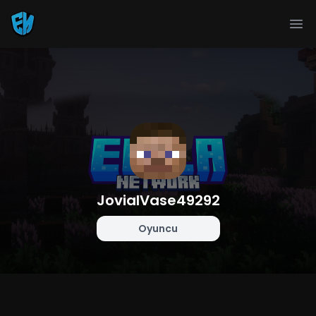
Ope
JovialVase49292
Oyuncu