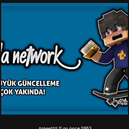
Ameetttt
11 ay önce
11953