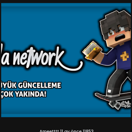
Ameetttt
11 ay önce
11853