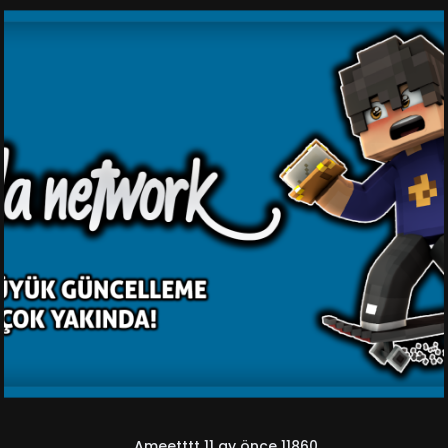
Ameetttt
11 ay önce
11860