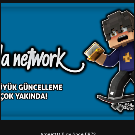
Ameetttt
11 ay önce
11973